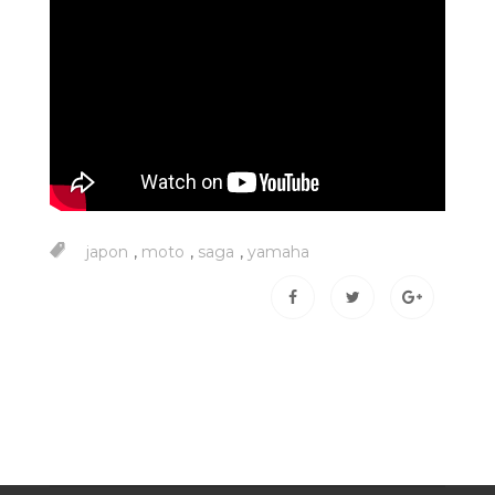
,
,
,
japon
moto
saga
yamaha