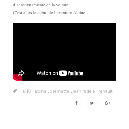
d’aérodynamisme de la voiture.
C’est alors le début de l’aventure Alpine…
,
,
,
,
a110
alpine
berlinette
jean rédélé
renault