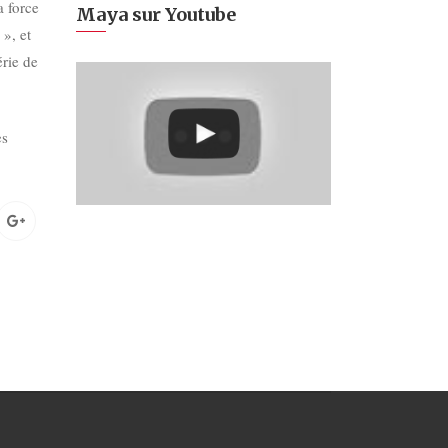
a force
Maya sur Youtube
 », et
rie de
es