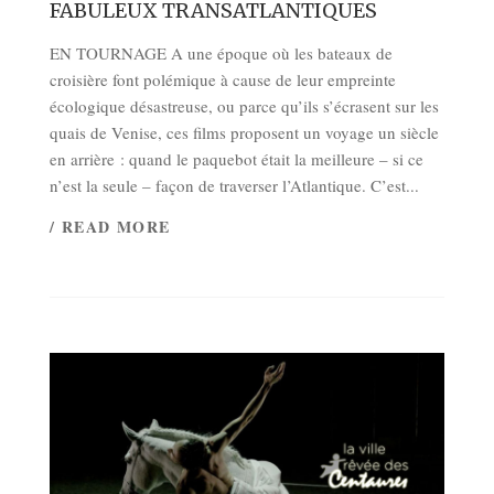
FABULEUX TRANSATLANTIQUES
EN TOURNAGE A une époque où les bateaux de
croisière font polémique à cause de leur empreinte
écologique désastreuse, ou parce qu’ils s’écrasent sur les
quais de Venise, ces films proposent un voyage un siècle
en arrière : quand le paquebot était la meilleure – si ce
n’est la seule – façon de traverser l’Atlantique. C’est...
/ READ MORE