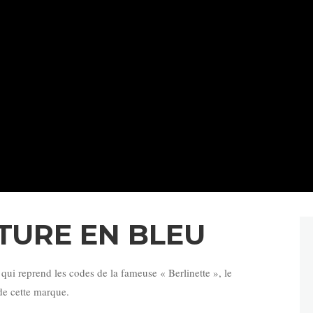
NTURE EN BLEU
 qui reprend les codes de la fameuse « Berlinette », le
 de cette marque.