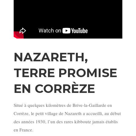
NAZARETH,
TERRE PROMISE
EN CORRÈZE
Situé à quelques kilomètres de Brive-la-Gaillarde en
Corrèze, le petit village de Nazareth a accueilli, au début
des années 1930, l’un des rares kibboutz jamais établis
en France.