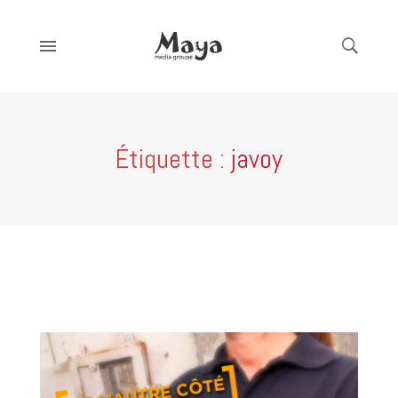
Étiquette :
javoy