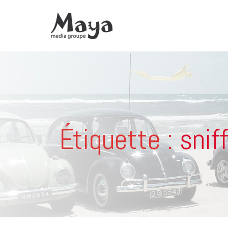
Étiquette :
snif