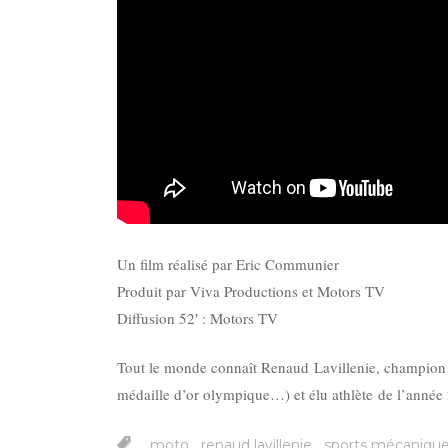
Un film réalisé par Eric Communier
Produit par Viva Productions et
Motors TV
Diffusion 52′ :
Motors TV
Tout le monde connaît Renaud Lavillenie, champion 
médaille d’or olympique…) et élu athlète de l’anné
,
,
moto
renaud lavillenie
sports mécaniqu