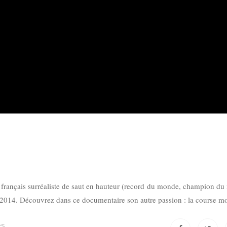
français surréaliste de saut en hauteur (record du monde, champion d
e 2014. Découvrez dans ce documentaire son autre passion : la course 
es